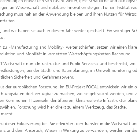
Technologien entwickeln sich rasant weiter, gesellschaftliche und ökologisc
n an Wissenschaft und nutzbare Innovation steigen. Für ein Institut wie
orschung muss nah an der Anwendung bleiben und ihren Nutzen für Wirtsc
ntfalten.
, und wir haben sie auch in diesem Jahr weiter geschärft. Ein wichtiger Sch
ur.
zu »Manufacturing and Mobility« weiter schärfen, setzen wir einen klar
duktion und Mobilität in vernetzten Wertschöpfungsketten Rechnung.
Wirtschaft« nun »Infrastruktur und Public Services« und beschreibt, wo d
enstleistungen, bei der Stadt- und Raumplanung, im Umweltmonitoring o
entlichen Sicherheit und Gefahrenabwehr.
l aus der europäischen Forschung. Im EU-Projekt FOCAL entwickeln wir ein 
chtungsdaten dort verfügbar zu machen, wo sie gebraucht werden, und 
en Kommunen Hitzeinseln identifizieren, klimaresiliente Infrastruktur plan
wählen. Forschung wird hier direkt zu einem Werkzeug, das Städte,
 macht.
 dieser Fokussierung bei. Sie erleichtert den Transfer in die Wirtschaft u
enz und dem Anspruch, Wissen in Wirkung zu verwandeln, werden wir die