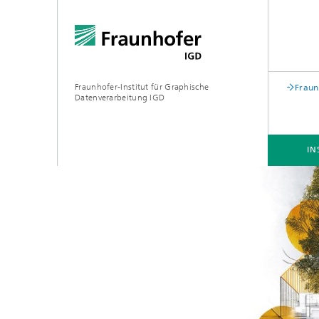
Fraunhofer-Institut für Graphische
Fraun
Datenverarbeitung IGD
IN
INSTITUT
BRANCHEN
FORSCHUNG
Biometrie
Virtual, Augemented & Extended
Reality