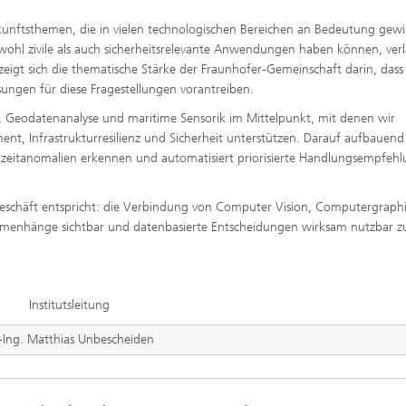
ukunftsthemen, die in vielen technologischen Bereichen an Bedeutung gew
wohl zivile als auch sicherheitsrelevante Anwendungen haben können, ver
igt sich die thematische Stärke der Fraunhofer-Gemeinschaft darin, dass 
ngen für diese Fragestellungen vorantreiben.
, Geodatenanalyse und maritime Sensorik im Mittelpunkt, mit denen wir
t, Infrastrukturresilienz und Sicherheit unterstützen. Darauf aufbauend
htzeitanomalien erkennen und automatisiert priorisierte Handlungsempfeh
geschäft entspricht: die Verbindung von Computer Vision, Computergraphi
ammenhänge sichtbar und datenbasierte Entscheidungen wirksam nutzbar z
Institutsleitung
.-Ing. Matthias Unbescheiden