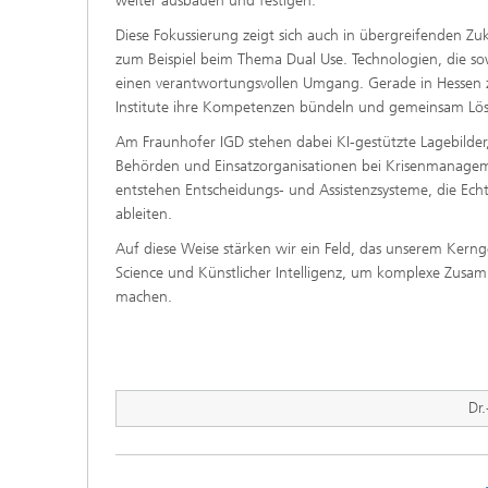
weiter ausbauen und festigen.
Diese Fokussierung zeigt sich auch in übergreifenden Z
zum Beispiel beim Thema Dual Use. Technologien, die so
einen verantwortungsvollen Umgang. Gerade in Hessen ze
Institute ihre Kompetenzen bündeln und gemeinsam Lösu
Am Fraunhofer IGD stehen dabei KI-gestützte Lagebilder
Behörden und Einsatzorganisationen bei Krisenmanagemen
entstehen Entscheidungs- und Assistenzsysteme, die Ec
ableiten.
Auf diese Weise stärken wir ein Feld, das unserem Kern
Science und Künstlicher Intelligenz, um komplexe Zus
machen.
Dr