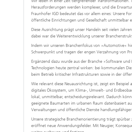
Wir leben in einer Zeit tiefgreifender Transformationen. 
Herausforderungen werden komplexer, und die Erwartunge
Fraunhofer IGD bedeutet das vor allem eines: Unsere F
öffentliche Einrichtungen und Gesellschaft unmittelbar e
Diese Ausrichtung prägt unser Handeln seit vielen Jahren
dabei war die Weiterentwicklung unserer Branchenstrukt
Indem wir unseren Branchenfokus von »Automotive« hin 
Schwerpunkt und tragen der engen Verzahnung von Pro
Ergänzend dazu wurde aus der Branche »Software und IT-
Technologien heute zentral wirken: bei kommunalen Di
beim Betrieb kritischer Infrastrukturen sowie in der öff
Wie relevant diese Neuausrichtung ist, zeigt ein Beispie
digitales Ökosystem, um Klima-, Umwelt- und Erdbeoba
lokal, unmittelbar, entscheidungsrelevant. Dadurch könn
geeignete Baumarten im urbanen Raum datenbasiert aus
Verwaltungen und öffentliche Dienste handlungsfähiger
Unsere strategische Branchenorientierung trägt spürbar zu
eröffnet neue Anwendungsfelder. Mit Neugier, Konsequ