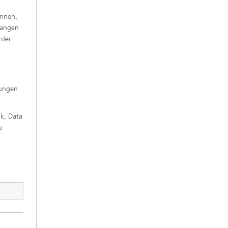
innen,
langen
vier
lungen
k, Data
u