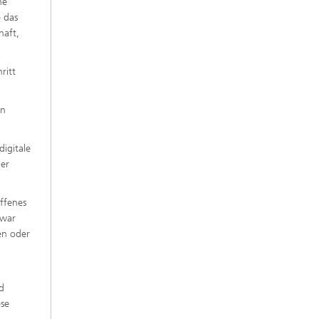
he
 das
haft,
ritt
en
igitale
der
offenes
zwar
en oder
nd
se