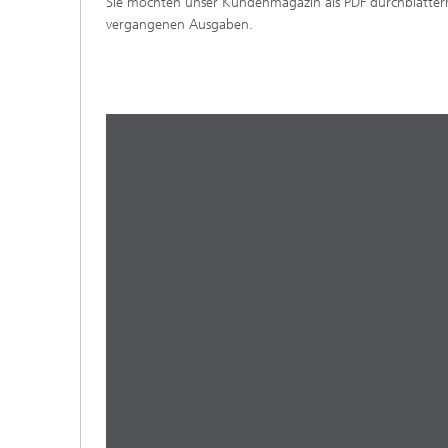
Sie möchten unser Kundenmagazin als PDF durchblättern
vergangenen Ausgaben.