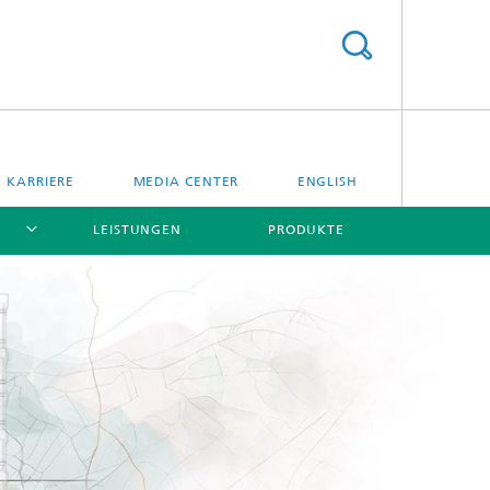
KARRIERE
MEDIA CENTER
ENGLISH
LEISTUNGEN
PRODUKTE
[X]
[X]
[X]