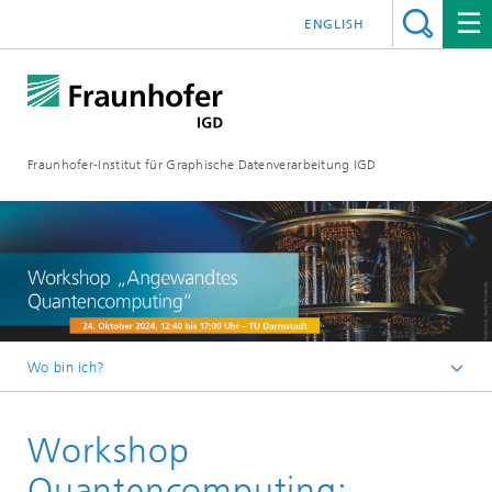
ENGLISH
Fraunhofer-Institut für Graphische Datenverarbeitung IGD
Wo bin ich?
Startseite
Workshop
Veranstaltungen
Workshop Quantencomputing 2024
Quantencomputing: