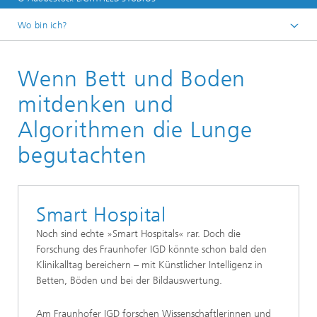
Wo bin ich?
Startseite
Wenn Bett und Boden
Media Center
Kundenmagazin
mitdenken und
Algorithmen die Lunge
begutachten
Smart Hospital
Noch sind echte »Smart Hospitals« rar. Doch die
Forschung des Fraunhofer IGD könnte schon bald den
Klinikalltag bereichern – mit Künstlicher Intelligenz in
Betten, Böden und bei der Bildauswertung.
Am Fraunhofer IGD forschen Wissenschaftlerinnen und