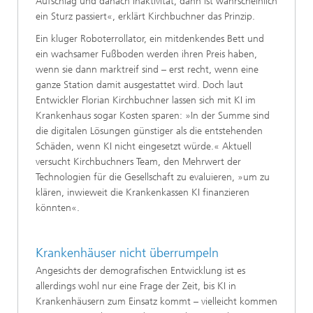
Aufschlag und danach Inaktivität, dann ist wahrscheinlich
ein Sturz passiert«, erklärt Kirchbuchner das Prinzip.
Ein kluger Roboterrollator, ein mitdenkendes Bett und
ein wachsamer Fußboden werden ihren Preis haben,
wenn sie dann marktreif sind – erst recht, wenn eine
ganze Station damit ausgestattet wird. Doch laut
Entwickler Florian Kirchbuchner lassen sich mit KI im
Krankenhaus sogar Kosten sparen: »In der Summe sind
die digitalen Lösungen günstiger als die entstehenden
Schäden, wenn KI nicht eingesetzt würde.« Aktuell
versucht Kirchbuchners Team, den Mehrwert der
Technologien für die Gesellschaft zu evaluieren, »um zu
klären, inwieweit die Krankenkassen KI finanzieren
könnten«.
Krankenhäuser nicht überrumpeln
Angesichts der demografischen Entwicklung ist es
allerdings wohl nur eine Frage der Zeit, bis KI in
Krankenhäusern zum Einsatz kommt – vielleicht kommen