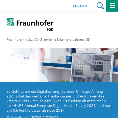
ENGLISH
Fraunhofer-Institut für Graphische Datenverarbeitung IGD
So steht es um die Digitalisierung: Bei einer Umfrage Anfang
2021 schätzten deutsche Krankenhäuser und Arztpraxen ihre
»digitale Reife« mit lediglich 6 von 10 Punkten als mittelmäßig
ein (HIMSS Annual European Digital Health Survey 2021) und nur
um 0,6 Punkte besser als noch 2017.
© AdobeStock LIGHTFIELD STUDIOS