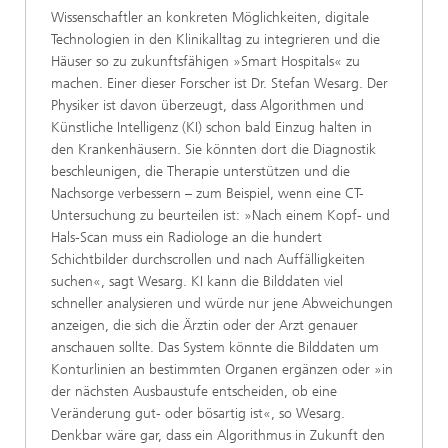
Wissenschaftler an konkreten Möglichkeiten, digitale
Technologien in den Klinikalltag zu integrieren und die
Häuser so zu zukunftsfähigen »Smart Hospitals« zu
machen. Einer dieser Forscher ist Dr. Stefan Wesarg. Der
Physiker ist davon überzeugt, dass Algorithmen und
Künstliche Intelligenz (KI) schon bald Einzug halten in
den Krankenhäusern. Sie könnten dort die Diagnostik
beschleunigen, die Therapie unterstützen und die
Nachsorge verbessern – zum Beispiel, wenn eine CT-
Untersuchung zu beurteilen ist: »Nach einem Kopf- und
Hals-Scan muss ein Radiologe an die hundert
Schichtbilder durchscrollen und nach Auffälligkeiten
suchen«, sagt Wesarg. KI kann die Bilddaten viel
schneller analysieren und würde nur jene Abweichungen
anzeigen, die sich die Ärztin oder der Arzt genauer
anschauen sollte. Das System könnte die Bilddaten um
Konturlinien an bestimmten Organen ergänzen oder »in
der nächsten Ausbaustufe entscheiden, ob eine
Veränderung gut- oder bösartig ist«, so Wesarg.
Denkbar wäre gar, dass ein Algorithmus in Zukunft den