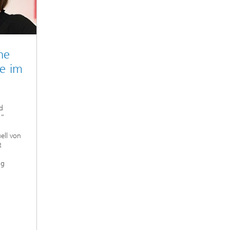
he
e im
d
g“
ell von
t
n
ng