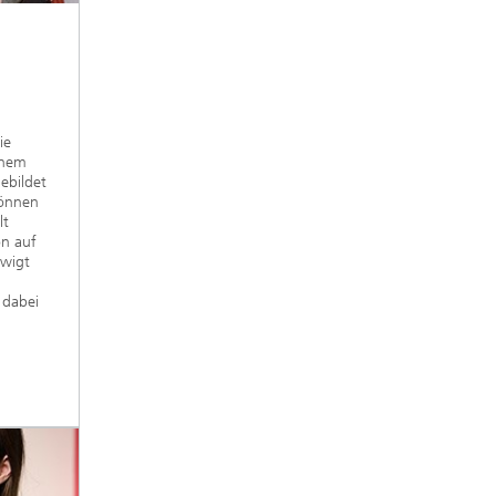
ie
inem
ebildet
können
lt
on auf
wigt
 dabei