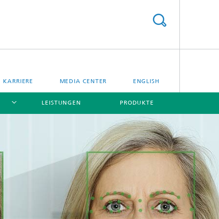
KARRIERE
MEDIA CENTER
ENGLISH
LEISTUNGEN
PRODUKTE
[X]
[X]
[X]