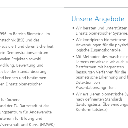
Unsere Angebote
Wir beraten und unterstützen
Einsatz biometrischer Systeme
1996 im Bereich Biometrie. Im
Wir konzipieren biometrische
nstechnik (BSI) und des
Anwendungen für die physisc
evaluiert und deren Sicherheit
logische Zugangskontrolle.
d ein Demonstrationszentrum
Mit Methoden des maschinell
ionalen Projekten sowohl
Lernens entwickeln wir auch a
ntwicklung, Bewertung und
Plattformen mit begrenzten
v bei der Standardisierung
Ressourcen Verfahren für die
biometrische Erkennung und f
t und kennen und bestimmen
Detektion von
en Einsatz biometrischer
Präsentationsangriffen.
Wir evaluieren biometrische S
nach definierten Standards
für Sichere
(Leistungstests, Überwindungst
und der TU Darmstadt ist das
Konformitätstests).
chungszentrum für Angewandte
sterium für Bildung und
 Wissenschaft und Kunst (HMWK)