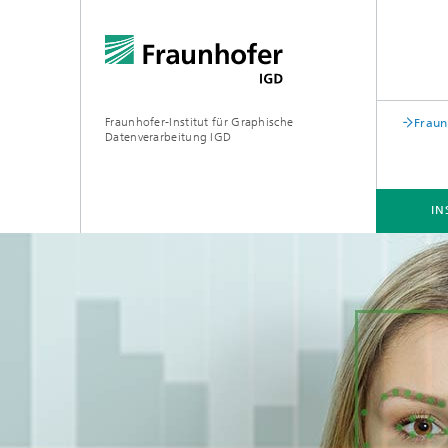
Fraunhofer-Institut für Graphische
Fraun
Datenverarbeitung IGD
IN
INSTITUT
BRANCHEN
FORSCHUNG
Biometrie
Virtual, Augemented & Extended
Reality