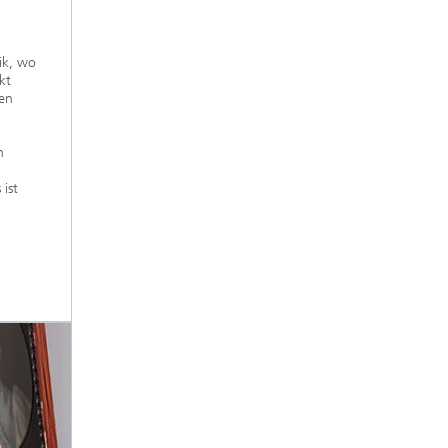
ik, wo
kt
gen
h
ist