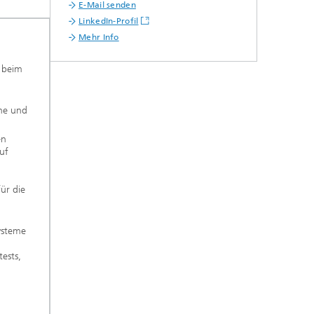
E-Mail senden
LinkedIn-Profil
Mehr Info
 beim
.
he und
en
uf
ür die
ysteme
ests,