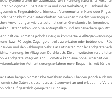
ische Systeme dienen der automatisierten Erkennung natürlicher Persone
ihrer biologischen Charakteristika und ihres Verhaltens, z.B. anhand der
sgeometrie, Fingerabdrücke, Irismuster, Venenmuster in Hand oder Finger,
oder handschriftlicher Unterschriften. Sie wurden zunächst vorrangig in
ichen Anwendungen wie der automatisierten Grenzkontrolle, forensischen
nken, Datenbanken von Visa-Antragstellern und Asylbewerbern genutzt.
nd hält die Biometrie jedoch Einzug in kommerzielle Alltagsanwendung
one- bzw. PC-Login, Zugangskontrolle zu privaten oder betrieblichen R
bäuden und den Zahlungsverkehr. Das Entsperren mobiler Endgeräte verhi
ichtserkennung, im Alltag zum Durchbruch. Die am weitesten verbreitete
le Endgeräte integriert sind. Biometrie kann eine hohe Sicherheit der
wissensbasierten Authentisierungsverfahren mehr Bequemlichkeit für die
her Daten bergen biometrische Verfahren neben Chancen jedoch auch Ris
ometrische Daten als besonders schützenswert an und erlaubt ihre Verar
son oder auf gesetzlich geregelter Grundlage.