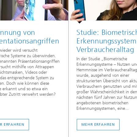
ennung von
Studie: Biometrisc
entationsangriffen
Erkennungssystem
Verbraucheralltag
ieder wird versucht
ische Systeme zu überwinden.
In der Studie „Biometrische
enannten Präsentationsangriffen
Erkennungssysteme – Nutzen un
rsucht mithilfe von Attrappen
Hemmnisse im Verbraucherallta
ichtsmasken, Videos oder
wurde, ausgehend von einer
 das entsprechende System zu
strukturierten Übersicht von aktu
ten. Doch wie können diese
Verbrauchern genutzten und mi
e erkannt und so etwa ein
großer Wahrscheinlichkeit in de
bter Zutritt verwehrt werden?
nächsten fünf Jahren zur Nutzu
angebotenen biometrischen
Erkennungssystemen, eine...
R ERFAHREN
MEHR ERFAHREN