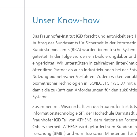
Unser Know-how
Das Fraunhofer-Institut IGD forscht und entwickelt seit 
Auftrag des Bundesamts für Sicherheit in der Informatio
Bundeskriminalamts (BKA) wurden biometrische Systeme 
getestet. In der Folge wurden ein Evaluierungslabor un
eingerichtet. Wir unterstützen in zahlreichen (inter-)nat
öffentliche Partner als auch Industriekunden bei der E
Nutzung biometrischer Verfahren. Zudem wirken wir akti
biometrischer Technologien in ISO/IEC JTC 1/SC 37 mi
damit die zukünftigen Anforderungen für den zukünftig
Systeme.
Zusammen mit Wissenschaftlern des Fraunhofer-Instituts 
Informationstechnologie SIT, der Hochschule Darmstadt 
Fraunhofer IGD Teil von ATHENE, dem Nationalen Fors
Cybersicherheit. ATHENE wird gefördert vom Bundesmini
Forschung (BMBF) und vom Hessischen Ministerium für