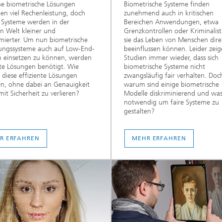
e biometrische Lösungen
Biometrische Systeme finden
en viel Rechenleistung, doch
zunehmend auch in kritischen
e Systeme werden in der
Bereichen Anwendungen, etwa
n Welt kleiner und
Grenzkontrollen oder Kriminalist
ierter. Um nun biometrische
sie das Leben von Menschen dire
ungssysteme auch auf Low-End-
beeinflussen können. Leider zei
n einsetzen zu können, werden
Studien immer wieder, dass sich
nte Lösungen benötigt. Wie
biometrische Systeme nicht
diese effiziente Lösungen
zwangsläufig fair verhalten. Doc
n, ohne dabei an Genauigkeit
warum sind einige biometrische
it Sicherheit zu verlieren?
Modelle diskriminierend und was 
notwendig um faire Systeme zu
gestalten?
R ERFAHREN
MEHR ERFAHREN