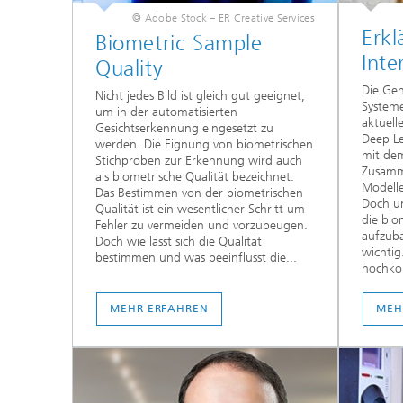
© Adobe Stock – ER Creative Services
Erkl
Biometric Sample
Inte
Quality
Die Gen
Nicht jedes Bild ist gleich gut geeignet,
Systeme
um in der automatisierten
aktuell
Gesichtserkennung eingesetzt zu
Deep Le
werden. Die Eignung von biometrischen
mit dem
Stichproben zur Erkennung wird auch
Zusamm
als biometrische Qualität bezeichnet.
Modelle
Das Bestimmen von der biometrischen
Doch um
Qualität ist ein wesentlicher Schritt um
die bio
Fehler zu vermeiden und vorzubeugen.
aufzuba
Doch wie lässt sich die Qualität
wichti
bestimmen und was beeinflusst die...
hochkom
MEHR ERFAHREN
MEH