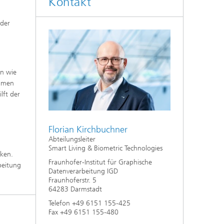
Kontakt
n
 der
en wie
äumen
lft der
n
Florian Kirchbuchner
Abteilungsleiter
Smart Living & Biometric Technologies
iken.
Fraunhofer-Institut für Graphische
beitung
Datenverarbeitung IGD
Fraunhoferstr. 5
64283 Darmstadt
Telefon +49 6151 155-425
Fax +49 6151 155-480