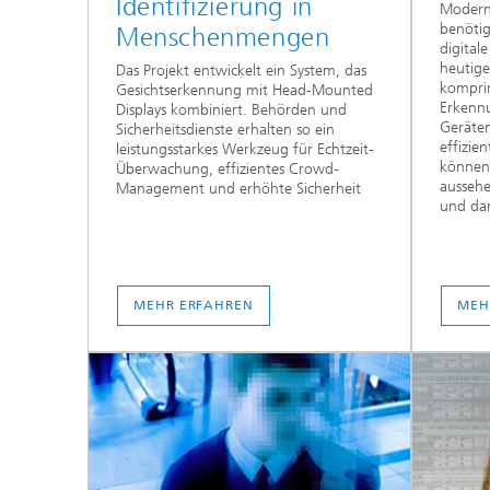
Identifizierung in
Modern
benötig
Menschenmengen
digital
heutige
Das Projekt entwickelt ein System, das
komprim
Gesichtserkennung mit Head-Mounted
Erkenn
Displays kombiniert. Behörden und
Geräte
Sicherheitsdienste erhalten so ein
effizie
leistungsstarkes Werkzeug für Echtzeit-
können 
Überwachung, effizientes Crowd-
aussehe
Management und erhöhte Sicherheit
und dam
MEHR ERFAHREN
MEH