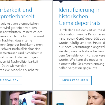
ärbarkeit und
Identifizierung in
rpretierbarkeit
historischen
Gemäldeporträts
auigkeit von biometrischen
n wird getrieben von den
Durch den Lauf der Zeit wurde d
en Fortschritten im Bereich des
Information, welche Person in e
arnings. Der Fortschritt kommt
historischen Gemäldeporträt abg
 Nachteil, dass interne
wurde, häufig verloren. Heute 
enhänge der hochkomplexen
nur noch Vermutungen angestel
 schwer nachvollziehbar sind.
werden, welche historische Pers
 Vertrauen und Sicherheit in
dem Gemälde vom Künstler vere
metrischen Entscheidungen
wurde. Wie kann die moderne
uen ist Nachvollziehbarkeit
biometrische Gesichtserkennung
g. Doch wie werden
helfen vergessen geglaubte...
plexe Modelle erklärbarer...
R ERFAHREN
MEHR ERFAHREN