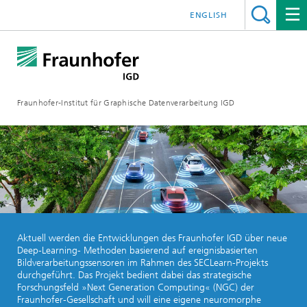
ENGLISH
Fraunhofer-Institut für Graphische Datenverarbeitung IGD
Aktuell werden die Entwicklungen des Fraunhofer IGD über neue
Deep-Learning- Methoden basierend auf ereignisbasierten
Bildverarbeitungssensoren im Rahmen des SECLearn-Projekts
durchgeführt. Das Projekt bedient dabei das strategische
Forschungsfeld »Next Generation Computing« (NGC) der
Fraunhofer-Gesellschaft und will eine eigene neuromorphe