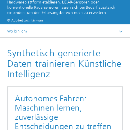
Hardwareplattform etablieren. LIDAR-Sensoren oder
konventionelle Radarsensoren lassen sich bei Bedarf zusätzlich
einbinden, um den Erfassungsbereich noch zu erweitern.
© AdobeStock kinwun
Wo bin ich?
Startseite
Synthetisch generierte
Media Center
Kundenmagazin
Daten trainieren Künstliche
Intelligenz
Autonomes Fahren:
Maschinen lernen,
zuverlässige
Entscheidungen zu treffen