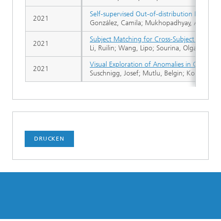
Self-supervised Out-of-distribution Detect
2021
González, Camila; Mukhopadhyay, Anirban
Subject Matching for Cross-Subject EEG-bas
2021
Li, Ruilin; Wang, Lipo; Sourina, Olga
Visual Exploration of Anomalies in Cyclic T
2021
Suschnigg, Josef; Mutlu, Belgin; Koutroulis
DRUCKEN