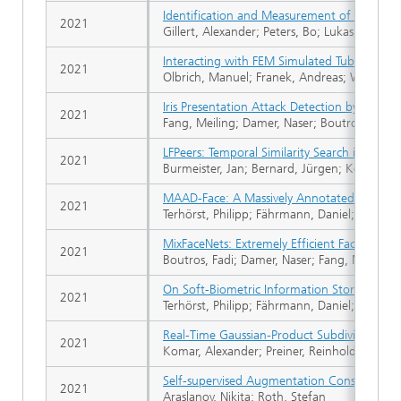
Identification and Measurement of Individu
2021
Gillert, Alexander; Peters, Bo; Lukas, Uwe v
Interacting with FEM Simulated Tubes in AR
2021
Olbrich, Manuel; Franek, Andreas; Weber, D
Iris Presentation Attack Detection by Atten
2021
Fang, Meiling; Damer, Naser; Boutros, Fadi; 
LFPeers: Temporal Similarity Search in Covid
2021
Burmeister, Jan; Bernard, Jürgen; Kohlhamm
MAAD-Face: A Massively Annotated Attribut
2021
Terhörst, Philipp; Fährmann, Daniel; Kolf, Ja
MixFaceNets: Extremely Efficient Face Reco
2021
Boutros, Fadi; Damer, Naser; Fang, Meiling; 
On Soft-Biometric Information Stored in B
2021
Terhörst, Philipp; Fährmann, Daniel; Damer, 
Real-Time Gaussian-Product Subdivision on
2021
Komar, Alexander; Preiner, Reinhold
Self-supervised Augmentation Consistency 
2021
Araslanov, Nikita; Roth, Stefan