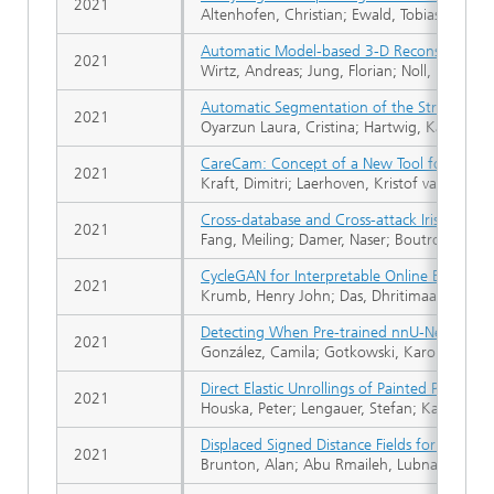
2021
Altenhofen, Christian; Ewald, Tobias; Stork, 
Automatic Model-based 3-D Reconstruction 
2021
Wirtz, Andreas; Jung, Florian; Noll, Matthi
Automatic Segmentation of the Structures in
2021
Oyarzun Laura, Cristina; Hartwig, Katrin; D
CareCam: Concept of a New Tool for Corp
2021
Kraft, Dimitri; Laerhoven, Kristof van; Biebe
Cross-database and Cross-attack Iris Present
2021
Fang, Meiling; Damer, Naser; Boutros, Fadi; 
CycleGAN for Interpretable Online EMT Co
2021
Krumb, Henry John; Das, Dhritimaan; Cha
Detecting When Pre-trained nnU-Net Models 
2021
González, Camila; Gotkowski, Karol; Bucher
Direct Elastic Unrollings of Painted Pottery
2021
Houska, Peter; Lengauer, Stefan; Karl, Steph
Displaced Signed Distance Fields for Additi
2021
Brunton, Alan; Abu Rmaileh, Lubna