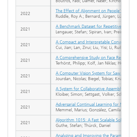
Boutros, Fadi; Damer, Naser; Kirchbuchner, Fl
The Effect of Alignment on People's Ability
2022
Ruddle, Roy A.; Bernard, Jürgen; Lücke-Tie
A Benchmark Dataset for Repetitive Pattern
2021
Lengauer, Stefan; Sipiran, Ivan; Preiner, Rei
A Compact and Interpretable Convolutional 
2021
Cui, Jian; Lan, Zirui; Liu, Yisi; Li, Ruilin; S
A Comprehensive Study on Face Recognitio
2021
Terhörst, Philipp; Kolf, Jan Niklas; Huber, M
A Computer Vision System for Saw Blade C
2021
Jourdan, Nicolas; Biegel, Tobias; Knauthe, 
A System for Collaborative Assembly Simula
2021
Kloiber, Simon; Settgast, Volker; Schinko, C
Adversarial Continual Learning for Multi-
2021
Memmel, Marius; González, Camila; Mukho
Algorithm 1015: A Fast Scalable Solver for
2021
Guthe, Stefan; Thürck, Daniel
Analyzing and Improving the Parameterizatio