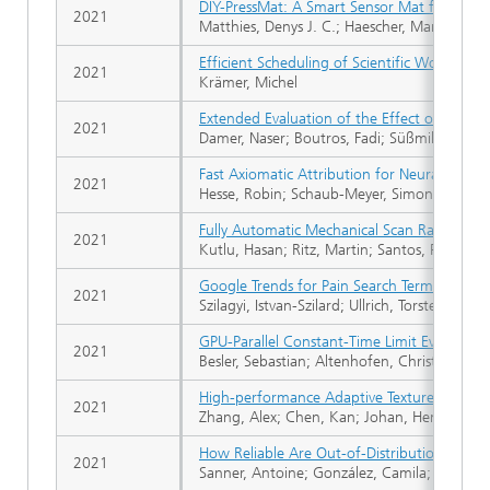
DIY-PressMat: A Smart Sensor Mat for Postur
2021
Matthies, Denys J. C.; Haescher, Marian; Ch
Efficient Scheduling of Scientific Workflow 
2021
Krämer, Michel
Extended Evaluation of the Effect of Real 
2021
Damer, Naser; Boutros, Fadi; Süßmilch, Mariu
Fast Axiomatic Attribution for Neural Netwo
2021
Hesse, Robin; Schaub-Meyer, Simone; Roth,
Fully Automatic Mechanical Scan Range Exte
2021
Kutlu, Hasan; Ritz, Martin; Santos, Pedro; Fe
Google Trends for Pain Search Terms in the
2021
Szilagyi, Istvan-Szilard; Ullrich, Torsten; L
GPU-Parallel Constant-Time Limit Evaluation
2021
Besler, Sebastian; Altenhofen, Christian; Stor
High-performance Adaptive Texture Streami
2021
Zhang, Alex; Chen, Kan; Johan, Henry; Erdt
How Reliable Are Out-of-Distribution Gene
2021
Sanner, Antoine; González, Camila; Mukhop