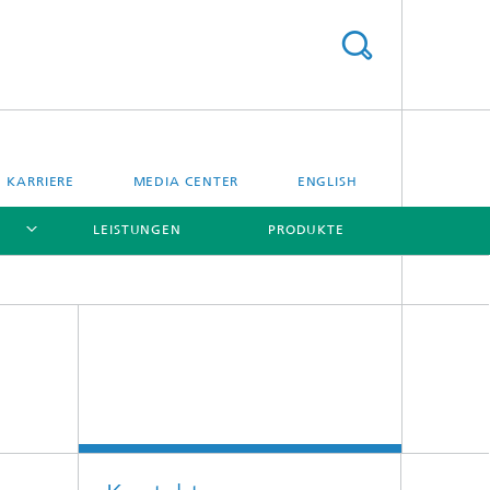
KARRIERE
MEDIA CENTER
ENGLISH
LEISTUNGEN
PRODUKTE
[X]
[X]
[X]