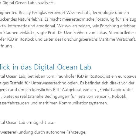
 Digital Ocean Lab visualisiert.
gmented Reality Fernglas verbindet Wissenschaft, Technologie und ein
uckendes Naturerlebnis. Es macht meerestechnische Forschung für alle zu
aktiv, informativ und emotional. Wir wollen zeigen, wie Forschung erlebbar
 Staunen einlädt«, sagte Prof. Dr. Uwe Freiherr von Lukas, Standortleiter 
fer IGD in Rostock und Leiter des Forschungsbereichs Maritime Wirtschaft,
ffnung.
lick in das Digital Ocean Lab
ital Ocean Lab, betrieben vom Fraunhofer IGD in Rostock, ist ein europawe
rtiges Testfeld für Unterwassertechnologien. Es befindet sich direkt vor der
ens rund um ein künstliches Riff. Aufgebaut wie ein „Freiluftlabor unter
, bietet es realitätsnahe Bedingungen für Tests von Sensorik, Robotik,
asserfahrzeugen und maritimen Kommunikationssystemen.
ital Ocean Lab ermöglicht u.a.:
rwassererkundung durch autonome Fahrzeuge,