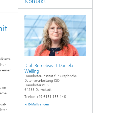
Kontakt
it
ilküste
Digital Ocean Lab
cher
Dipl. Betriebswirt Daniela
n einer
Welling
Fraunhofer-Institut für Graphische
Datenverarbeitung IGD
Fraunhoferstr. 5
alen
64283 Darmstadt
läche
Telefon +49 6151 155-146
ual-
E-Mail senden
daten