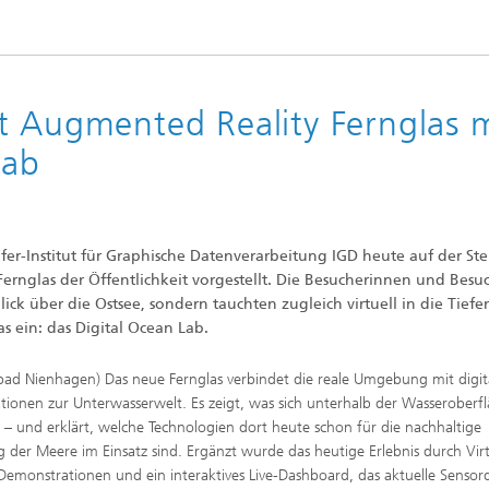
t Augmented Reality Fernglas m
Lab
fer-Institut für Graphische Datenverarbeitung IGD heute auf der Ste
rnglas der Öffentlichkeit vorgestellt. Die Besucherinnen und Besu
ck über die Ostsee, sondern tauchten zugleich virtuell in die Tiefe
 ein: das Digital Ocean Lab.
bad Nienhagen) Das neue Fernglas verbindet die reale Umgebung mit digit
tionen zur Unterwasserwelt. Es zeigt, was sich unterhalb der Wasseroberf
t – und erklärt, welche Technologien dort heute schon für die nachhaltige
 der Meere im Einsatz sind. Ergänzt wurde das heutige Erlebnis durch Virt
-Demonstrationen und ein interaktives Live-Dashboard, das aktuelle Sensor