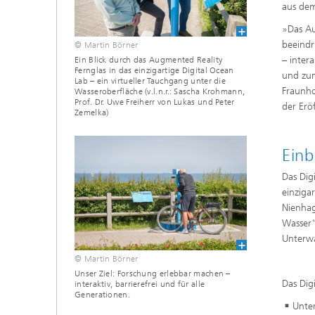
aus dem
»Das Au
beeindr
© Martin Börner
– inter
Ein Blick durch das Augmented Reality
Fernglas in das einzigartige Digital Ocean
und zum
Lab – ein virtueller Tauchgang unter die
Fraunho
Wasseroberfläche (v.l.n.r.: Sascha Krohmann,
Prof. Dr. Uwe Freiherr von Lukas und Peter
der Erö
Zemelka)
Einb
Das Dig
einziga
Nienhag
Wasser“
Unterw
© Martin Börner
Unser Ziel: Forschung erlebbar machen –
Das Dig
interaktiv, barrierefrei und für alle
Generationen.
Unte