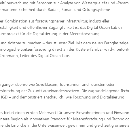
ltüberwachung mit Sensoren zur Analyse von Wasserqualität und -Param
 maritime Sicherheit durch Radar-, Sonar- und Ortungssysteme.
ner Kombination aus forschungsnaher Infrastruktur, industrieller
ssfähigkeit und öffentlicher Zugänglichkeit ist das Digital Ocean Lab ein
urmprojekt für die Digitalisierung in der Meeresforschung.
ung sichtbar zu machen – das ist unser Ziel. Mit dem neuen Fernglas zeige
hnologische Spitzenforschung direkt an der Küste erfahrbar wird«, betont
Krohmann, Leiter des Digital Ocean Labs.
ergänger ebenso wie Schulklassen, Touristinnen und Touristen oder
eeresforschung der Zukunft auseinanderzusetzen. Die zugrundeliegende Tech
D – und demonstriert anschaulich, wie Forschung und Digitalisierung
es bietet einen echten Mehrwert für unsere Einwohnerinnen und Einwohn
 unsere Region als innovativen Standort für Meeresforschung und Technolo
ende Einblicke in die Unterwasserwelt gewinnen und gleichzeitig unsere 