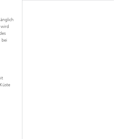
gänglich
 wird
des
 bei
it
 Küste