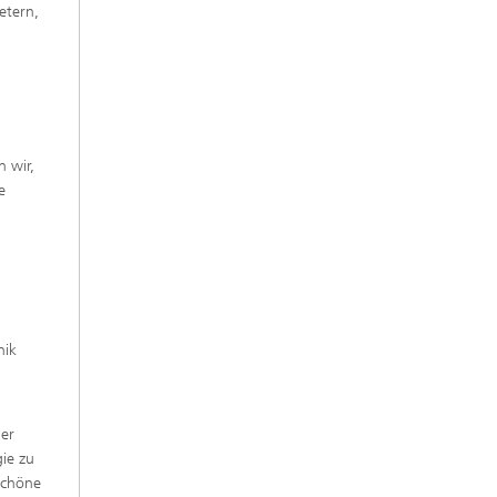
etern,
n wir,
e
nik
er
gie zu
schöne