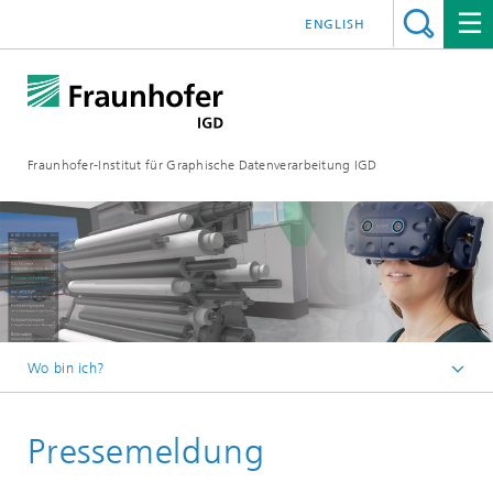
ENGLISH
Fraunhofer-Institut für Graphische Datenverarbeitung IGD
Wo bin ich?
Startseite
Pressemeldung
Media Center
Aktuelles vom Institut