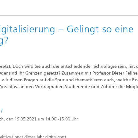
italisierung – Gelingt so eine
g?
etzt. Doch wird Sie auch die entscheidende Technologie sein, mit 
er sind ihr Grenzen gesetzt? Zusammen mit Professor Dieter Fellne
hen wir diesen Fragen auf die Spur und thematisieren auch, welche Ro
Im Anschluss an den Vortraghaben Studierende und Zuhörer die Mögli
?
ch, den 19.05.2021 um 14.00 -15.00 Uhr
ktiva findet dieses Jahr digital statt.