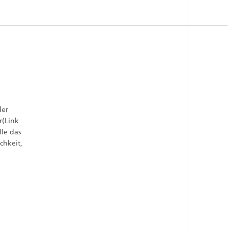
der
r(Link
lle das
chkeit,