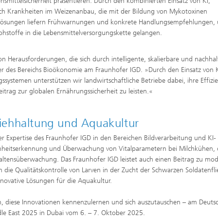
smittelsicherheit präsentieren. Durch den kombinierten Einsatz von KI,
sich Krankheiten im Weizenanbau, die mit der Bildung von Mykotoxinen
se Lösungen liefern Frühwarnungen und konkrete Handlungsempfehlungen,
 Rohstoffe in die Lebensmittelversorgungskette gelangen.
on Herausforderungen, die sich durch intelligente, skalierbare und nachhal
iter des Bereichs Bioökonomie am Fraunhofer IGD. »Durch den Einsatz von 
systemen unterstützen wir landwirtschaftliche Betriebe dabei, ihre Effizi
trag zur globalen Ernährungssicherheit zu leisten.«
iehhaltung und Aquakultur
der Expertise des Fraunhofer IGD in den Bereichen Bildverarbeitung und KI-
hmheitserkennung und Überwachung von Vitalparametern bei Milchkühen, 
erhaltensüberwachung. Das Fraunhofer IGD leistet auch einen Beitrag zu mo
die Qualitätskontrolle von Larven in der Zucht der Schwarzen Soldatenfli
ovative Lösungen für die Aquakultur.
n, diese Innovationen kennenzulernen und sich auszutauschen – am Deuts
le East 2025 in Dubai vom 6. – 7. Oktober 2025.