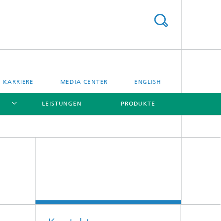
KARRIERE
MEDIA CENTER
ENGLISH
LEISTUNGEN
PRODUKTE
[X]
[X]
[X]