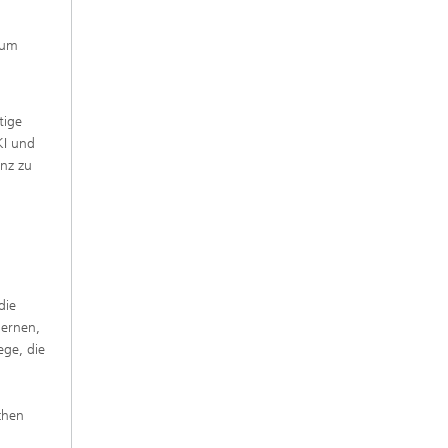
 um
tige
KI und
enz zu
die
dernen,
ege, die
chen