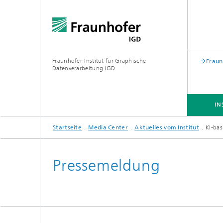
Fraunhofer-Institut für Graphische
Fraun
Datenverarbeitung IGD
IN
Startseite
Media Center
Aktuelles vom Institut
KI-bas
INSTITUT
BRANCHEN
FORSCHUNG
Pressemeldung
Biometrie
Virtual, Augemented & Extended
Reality