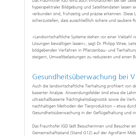
Das Fraunhofer IGD wird auch Innovationen bei der Leben
hyperspektraler Bildgebung und Satellitendaten lassen 
verbunden sind, frühzeitig und präzise erkennen. Die
sicherzustellen, dass ausschließlich sichere und saubere
»Landwirtschaftliche Systeme stehen vor einer Vielzahl v
Lösungen bewältigen lassen«, sagt Dr. Philipp Wree, Le
bildgebenden Verfahren in Pflanzenbau- und Tierhaltungs
steigern, Umweltbelastungen zu reduzieren und einen Bei
Gesundheitsüberwachung bei V
Auch die landwirtschaftliche Tierhaltung profitiert von 
basierter Analyse. Anwendungsfelder sind etwa die La
ultraschallbasierte Trächtigkeitsdiagnostik sowie die V
nachhaltigen Methoden der Tierproduktion – etwa durch 
Gesundheitsüberwachung in der Geflügelhaltung und inn
Das Fraunhofer IGD lädt Besucherinnen und Besucher ei
Gemeinschaftsstand (Stand G12) auf der AgroFarm Midd