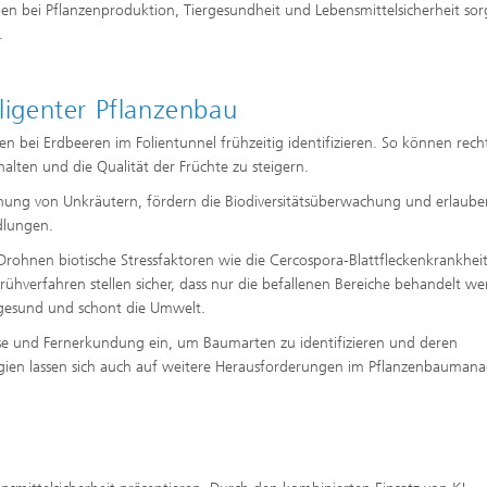
n bei Pflanzenproduktion, Tiergesundheit und Lebensmittelsicherheit so
.
lligenter Pflanzenbau
n bei Erdbeeren im Folientunnel frühzeitig identifizieren. So können recht
lten und die Qualität der Früchte zu steigern.
nung von Unkräutern, fördern die Biodiversitätsüberwachung und erlaube
dlungen.
hnen biotische Stressfaktoren wie die Cercospora-Blattfleckenkrankheit
ühverfahren stellen sicher, dass nur die befallenen Bereiche behandelt we
n gesund und schont die Umwelt.
lyse und Fernerkundung ein, um Baumarten zu identifizieren und deren
ogien lassen sich auch auf weitere Herausforderungen im Pflanzenbauma