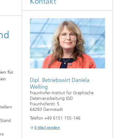
Kontakt
und
ien für
Digital Ocean Lab
den
Dipl. Betriebswirt Daniela
e
Welling
Fraunhofer-Institut für Graphische
Datenverarbeitung IGD
Fraunhoferstr. 5
tellern
64283 Darmstadt
Telefon +49 6151 155-146
 Stand
E-Mail senden
ere