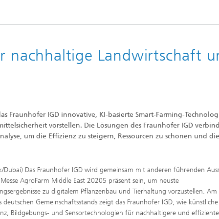
ür nachhaltige Landwirtschaft 
as Fraunhofer IGD innovative, KI-basierte Smart-Farming-Technolog
ittelsicherheit vorstellen. Die Lösungen des Fraunhofer IGD verbin
nalyse, um die Effizienz zu steigern, Ressourcen zu schonen und di
k/Dubai) Das Fraunhofer IGD wird gemeinsam mit anderen führenden Auss
 Messe AgroFarm Middle East 20205 präsent sein, um neuste
ngsergebnisse zu digitalem Pflanzenbau und Tierhaltung vorzustellen. Am
 deutschen Gemeinschaftsstands zeigt das Fraunhofer IGD, wie künstliche
genz, Bildgebungs- und Sensortechnologien für nachhaltigere und effizient