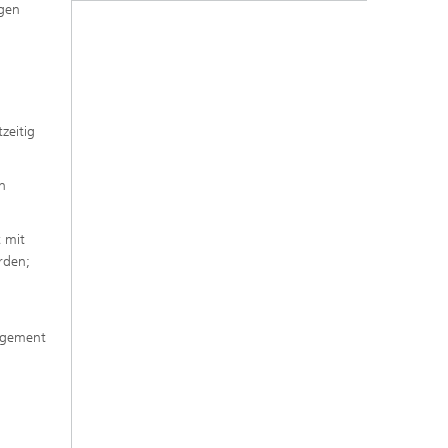
rgen
zeitig
n
 mit
rden;
nagement