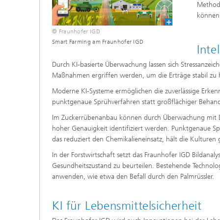
Methode
können
© Fraunhofer IGD
Smart Farming am Fraunhofer IGD
Inte
Durch KI-basierte Überwachung lassen sich Stressanzeiche
Maßnahmen ergriffen werden, um die Erträge stabil zu ha
Moderne KI-Systeme ermöglichen die zuverlässige Erken
punktgenaue Sprühverfahren statt großflächiger Behan
Im Zuckerrübenanbau können durch Überwachung mit Dro
hoher Genauigkeit identifiziert werden. Punktgenaue Spr
das reduziert den Chemikalieneinsatz, hält die Kulture
In der Forstwirtschaft setzt das Fraunhofer IGD Bildana
Gesundheitszustand zu beurteilen. Bestehende Technol
anwenden, wie etwa den Befall durch den Palmrüssler.
KI für Lebensmittelsicherheit