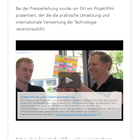
Bei der Preisverleihung wurde vor Ort ein Projektfilm
präsentiert, der die die praktische Umsetzung und
internationale Verwertung der Technologie
veranschaulicht.
Datenschutz und Datenverarbeitung
Wir setzen zum Einbinden von Videos den Anbieter YouTube ein. Wie die meisten
Websites verwendet YouTube Cookies, um Informationen über die Besucher ihrer
Internetseite zu sammeln. Wenn Sie das Video starten, könnte dies
Datenverarbeitungsvorgänge auslösen. Darauf haben wir keinen Einfluss. Weitere
Informationen über Datenschutz bei YouTube finden Sie in deren
Datenschutzerklärung unter:
https://policies.google.com/privacy