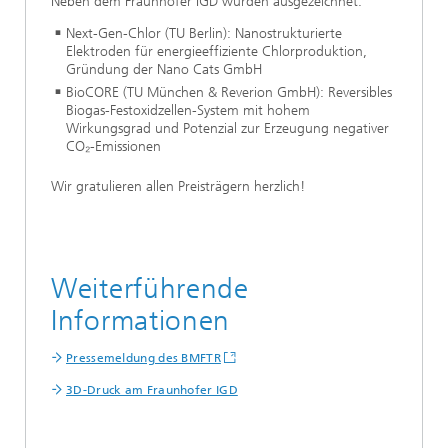
Neben dem Fraunhofer IGD wurden ausgezeichnet:
Next-Gen-Chlor (TU Berlin): Nanostrukturierte
Elektroden für energieeffiziente Chlorproduktion,
Gründung der Nano Cats GmbH
BioCORE (TU München & Reverion GmbH): Reversibles
Biogas-Festoxidzellen-System mit hohem
Wirkungsgrad und Potenzial zur Erzeugung negativer
CO₂-Emissionen
Wir gratulieren allen Preisträgern herzlich!
Weiterführende
Informationen
Pressemeldung des BMFTR
3D-Druck am Fraunhofer IGD