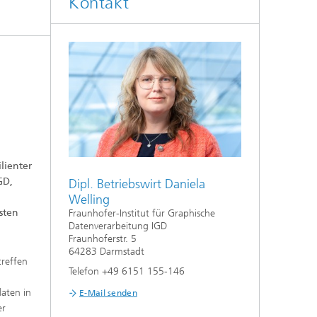
Kontakt
lienter
Digital Ocean Lab
GD,
Dipl. Betriebswirt Daniela
Welling
sten
Fraunhofer-Institut für Graphische
Datenverarbeitung IGD
Fraunhoferstr. 5
64283 Darmstadt
reffen
Telefon +49 6151 155-146
daten in
E-Mail senden
er