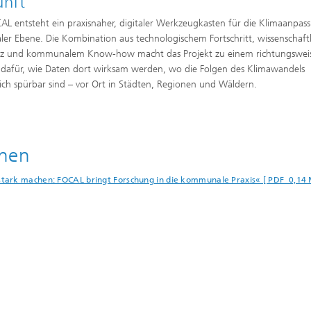
unft
AL entsteht ein praxisnaher, digitaler Werkzeugkasten für die Klimaanpas
aler Ebene. Die Kombination aus technologischem Fortschritt, wissenschaftl
enz und kommunalem Know-how macht das Projekt zu einem richtungswe
l dafür, wie Daten dort wirksam werden, wo die Folgen des Klimawandels
lich spürbar sind – vor Ort in Städten, Regionen und Wäldern.
onen
tark machen: FOCAL bringt Forschung in die kommunale Praxis« [ PDF 0,14 