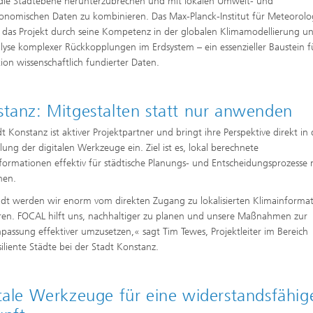
 die Stadtebene herunterzubrechen und mit lokalen Umwelt- und
onomischen Daten zu kombinieren. Das Max-Planck-Institut für Meteorolo
 das Projekt durch seine Kompetenz in der globalen Klimamodellierung un
lyse komplexer Rückkopplungen im Erdsystem – ein essenzieller Baustein f
tion wissenschaftlich fundierter Daten.
tanz: Mitgestalten statt nur anwenden
dt Konstanz ist aktiver Projektpartner und bringt ihre Perspektive direkt in 
lung der digitalen Werkzeuge ein. Ziel ist es, lokal berechnete
formationen effektiv für städtische Planungs- und Entscheidungsprozesse 
hen.
adt werden wir enorm vom direkten Zugang zu lokalisierten Klimainforma
eren. FOCAL hilft uns, nachhaltiger zu planen und unsere Maßnahmen zur
passung effektiver umzusetzen,« sagt Tim Tewes, Projektleiter im Bereich
siliente Städte bei der Stadt Konstanz.
tale Werkzeuge für eine widerstandsfähig