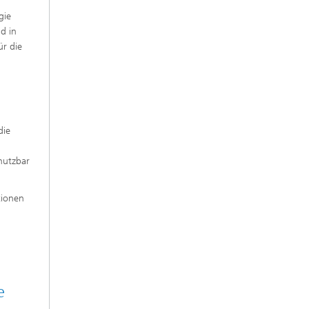
gie
d in
ür die
die
nutzbar
tionen
e