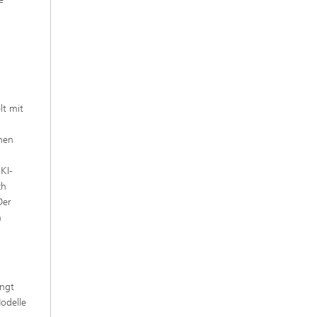
lt mit
nen
 KI-
ch
Der
n
ingt
Modelle