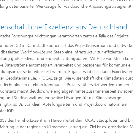
lung datenbasierter Werkzeuge für waldbauliche Anpassungsstrategien.#
enschaftliche Exzellenz aus Deutschland
utsche Forschungseinrichtungen verantworten zentrale Teile des Projekts:
unhofer IGD in Darmstadt koordiniert das Projektkonsortium und entwicke
udbasierten Workflow-Lösung Steep eine Infrastruktur zur effizienten
itung großer Klima- und Erdbeobachtungsdaten. Mit Hilfe von Steep kön
e Datenströme automatisiert verarbeitet und passgenau für kommunale
idungsprozesse bereitgestellt werden. Ergänzt wird dies durch Expertise in
ter Geodatenanalyse. »FOCAL zeigt, wie wissenschaftliche Klimadaten dur
 Technologien direkt in kommunale Prozesse übersetzt werden können. 
n Konstanz macht deutlich, wie eng abgestimmte Zusammenarbeit zwische
ng und Stadtverwaltung innovative Lösungen für die Klimavorsorge
ringt,« so Dr. Eva Klien, Abteilungsleiterin und Projektkoordinatorin am
fer IGD.
ICS des Helmholtz-Zentrum Hereon leitet den FOCAL Stadtpiloten und br
rfahrung in der regionalen Klimamodellierung ein. Ziel ist es, großskalige 