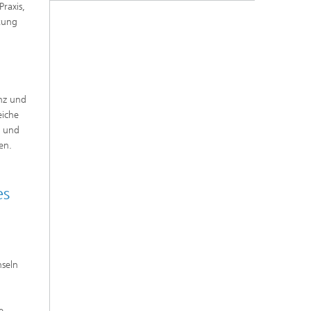
raxis,
tung
enz und
eiche
n und
en.
es
nseln
e