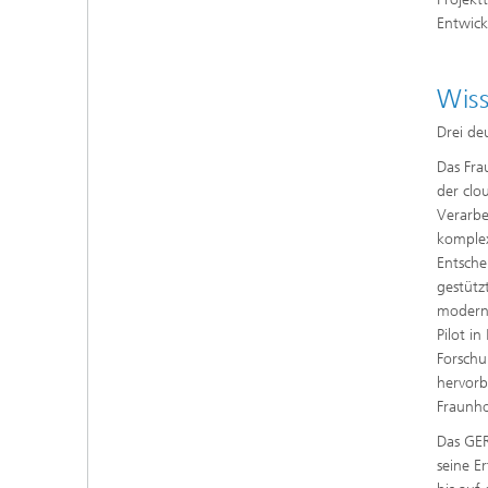
Entwick
Wiss
Drei de
Das Fra
der clo
Verarbe
komplex
Entsche
gestütz
moderne
Pilot i
Forschu
hervorb
Fraunho
Das GER
seine E