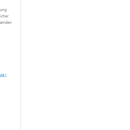
sung
icher
isenden
MB ]