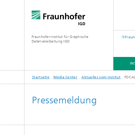
Fraunhofer-Institut für Graphische
Fraun
Datenverarbeitung IGD
IN
Startseite
Media Center
Aktuelles vom Institut
FOCAL
INSTITUT
BRANCHEN
FORSCHUNG
Pressemeldung
Biometrie
Virtual, Augemented & Extended
Reality