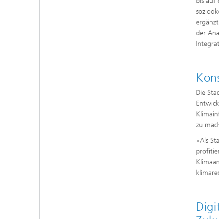
bis auf
sozioök
ergänzt
der Ana
Integra
Kons
Die Sta
Entwick
Klimain
zu mac
»Als St
profiti
Klimaan
klimare
Digi