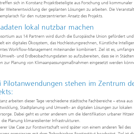
reffen sich in Konstanz Projektbeteiligte aus Forschung und kommunaler P
er Weiterentwicklung der geplanten Lösungen zu arbeiten. Die Veranstal
xemplarisch für den nutzerzentrierten Ansatz des Projekts.
adaten lokal nutzbar machen
sortium aus 14 Partnern wird durch die Europäische Union gefördert und
elt ein digitales Ökosystem, das Hochleistungsrechnen, Künstliche Intellig
gentes Workflow-Management miteinander kombiniert. Ziel ist es, umfangr
 Umwelt- und Erdbeobachtungsdaten so aufzubereiten, dass sie in Städte
en zur Planung von Klimaanpassungsmaßnahmen eingesetzt werden könn
i Pilotanwendungen stehen im Zentrum d
ekts:
tanz arbeiten dieser Tage verschiedene städtische Fachbereiche – etwa aus
twicklung, Stadtplanung und Umwelt– an digitalen Lösungen zur lokalen
rsorge. Dabei geht es unter anderem um die Identifikation urbaner Hitzei
die Planung klimaresilienter Infrastrukturen.
terer Use Case zur Forstwirtschaft wird später von einem anderen Teil des
teams gemeinsam mit dem Tschechischen Forstinstitut bearbeitet. Ziel ist di