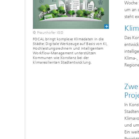
Woche t
um an d
steht e
Klim
© Fraunhofer IGD
Das Kon
FOCAL bringt komplexe Klimadaten in die
Städte: Digitale Werkzeuge auf Basis von KI,
entwick
Hochleistungsrechnern und intelligentem
intelli
Workflow-Management unterstützen
Kommunen wie Konstanz bei der
Klima-,
klimaresilienten Stadtentwicklung.
Region
Zwe
Proj
In Kons
Stadten
Klimavo
und um 
Ein wei
Projekt