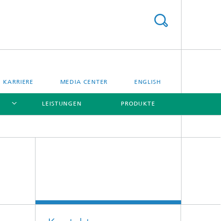
KARRIERE
MEDIA CENTER
ENGLISH
LEISTUNGEN
PRODUKTE
[X]
[X]
[X]