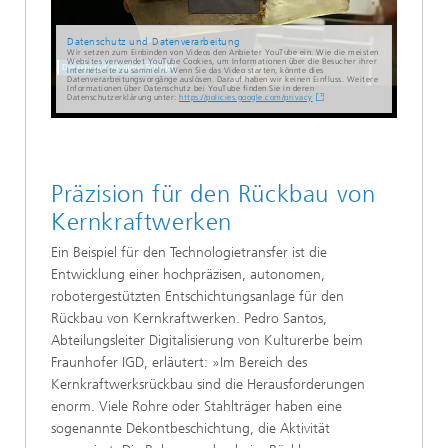
Datenschutz und Datenverarbeitung
Wir setzen zum Einbinden von Videos den Anbieter YouTube ein. Wie die meisten
Websites verwendet YouTube Cookies, um Informationen über die Besucher ihrer
Internetseite zu sammeln. Wenn Sie das Video starten, könnte dies
Datenverarbeitungsvorgänge auslösen. Darauf haben wir keinen Einfluss. Weitere
Informationen über Datenschutz bei YouTube finden Sie in deren
Datenschutzerklärung unter:
https://policies.google.com/privacy
Präzision für den Rückbau von
Kernkraftwerken
Ein Beispiel für den Technologietransfer ist die
Entwicklung einer hochpräzisen, autonomen,
robotergestützten Entschichtungsanlage für den
Rückbau von Kernkraftwerken. Pedro Santos,
Abteilungsleiter Digitalisierung von Kulturerbe beim
Fraunhofer IGD, erläutert: »Im Bereich des
Kernkraftwerksrückbau sind die Herausforderungen
enorm. Viele Rohre oder Stahlträger haben eine
sogenannte Dekontbeschichtung, die Aktivität