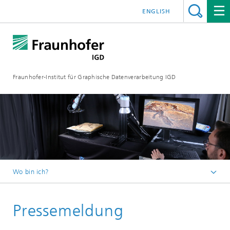
ENGLISH
Fraunhofer-Institut für Graphische Datenverarbeitung IGD
Wo bin ich?
Startseite
Pressemeldung
Media Center
Aktuelles vom Institut