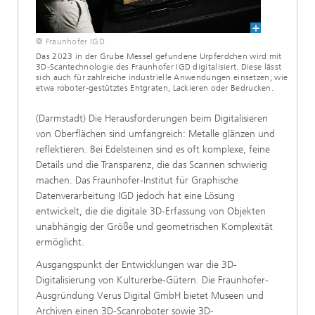
© Fraunhofer IGD
Das 2023 in der Grube Messel gefundene Urpferdchen wird mit
3D-Scantechnologie des Fraunhofer IGD digitalisiert. Diese lässt
sich auch für zahlreiche industrielle Anwendungen einsetzen, wie
etwa roboter-gestütztes Entgraten, Lackieren oder Bedrucken.
(Darmstadt) Die Herausforderungen beim Digitalisieren
von Oberflächen sind umfangreich: Metalle glänzen und
reflektieren. Bei Edelsteinen sind es oft komplexe, feine
Details und die Transparenz, die das Scannen schwierig
machen. Das Fraunhofer-Institut für Graphische
Datenverarbeitung IGD jedoch hat eine Lösung
entwickelt, die die digitale 3D-Erfassung von Objekten
unabhängig der Größe und geometrischen Komplexität
ermöglicht.
Ausgangspunkt der Entwicklungen war die 3D-
Digitalisierung von Kulturerbe-Gütern. Die Fraunhofer-
Ausgründung Verus Digital GmbH bietet Museen und
Archiven einen 3D-Scanroboter sowie 3D-