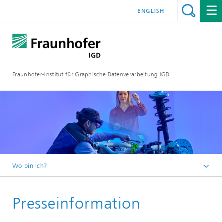
ENGLISH
Fraunhofer-Institut für Graphische Datenverarbeitung IGD
Wo bin ich?
Startseite
Presseinformation
Media Center
Aktuelles vom Institut