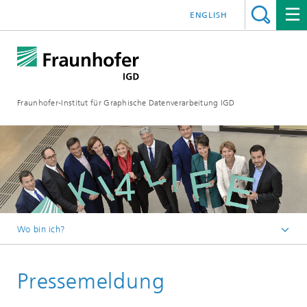
ENGLISH
Fraunhofer-Institut für Graphische Datenverarbeitung IGD
Wo bin ich?
Startseite
Pressemeldung
Media Center
Aktuelles vom Institut